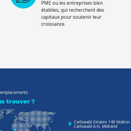
PME ou les entreprises bien
établies, qui recherchent des
capitaux pour soutenir leur
croissance.
 emplacements
s trouver ?
Carlswald Estates 140 Walton
Carlswald A.H, Midrand