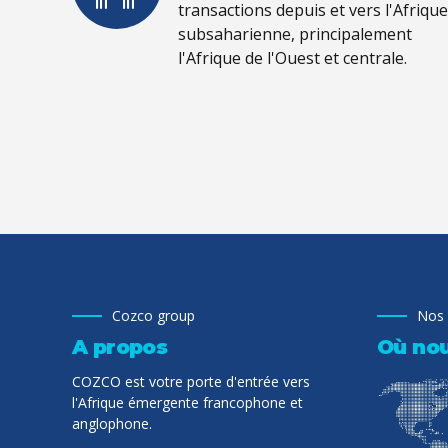
transactions depuis et vers l'Afrique
subsaharienne, principalement
l'Afrique de l'Ouest et centrale.
Cozco group
Nos
A propos
Où nou
COZCO est votre porte d'entrée vers
l'Afrique émergente francophone et
anglophone.